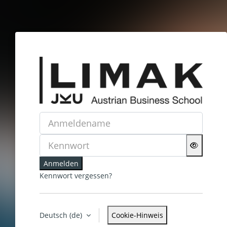
Zum Hauptinhalt
Anmelden bei 'LIMAK Onli
Anmeldename
Kennwort
Anmelden
Kennwort vergessen?
Deutsch ‎(de)‎
Cookie-Hinweis